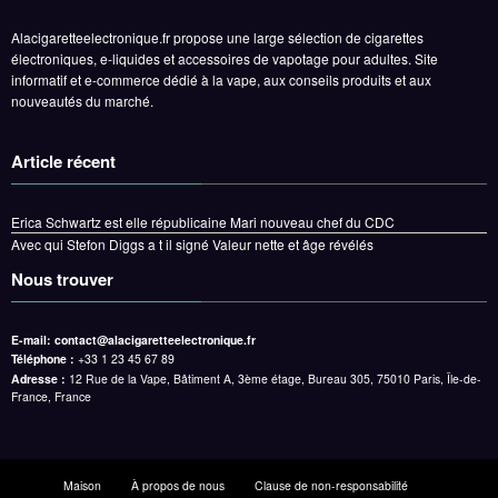
Alacigaretteelectronique.fr propose une large sélection de cigarettes
électroniques, e-liquides et accessoires de vapotage pour adultes. Site
informatif et e-commerce dédié à la vape, aux conseils produits et aux
nouveautés du marché.
Article récent
Erica Schwartz est elle républicaine Mari nouveau chef du CDC
Avec qui Stefon Diggs a t il signé Valeur nette et âge révélés
Nous trouver
E-mail:
contact@alacigaretteelectronique.fr
Téléphone :
+33 1 23 45 67 89
Adresse :
12 Rue de la Vape, Bâtiment A, 3ème étage, Bureau 305, 75010 Paris, Île-de-
France, France
Maison
À propos de nous
Clause de non-responsabilité