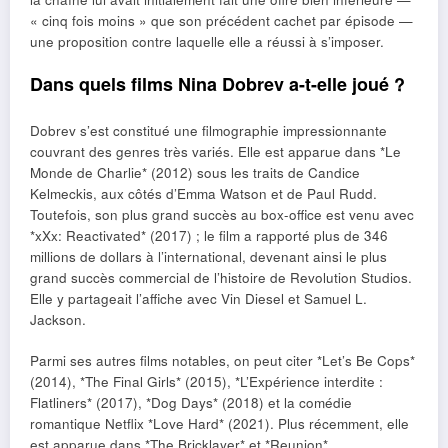
« cinq fois moins » que son précédent cachet par épisode —
une proposition contre laquelle elle a réussi à s’imposer.
Dans quels films Nina Dobrev a-t-elle joué ?
Dobrev s’est constitué une filmographie impressionnante
couvrant des genres très variés. Elle est apparue dans *Le
Monde de Charlie* (2012) sous les traits de Candice
Kelmeckis, aux côtés d’Emma Watson et de Paul Rudd.
Toutefois, son plus grand succès au box-office est venu avec
*xXx: Reactivated* (2017) ; le film a rapporté plus de 346
millions de dollars à l’international, devenant ainsi le plus
grand succès commercial de l’histoire de Revolution Studios.
Elle y partageait l’affiche avec Vin Diesel et Samuel L.
Jackson.
Parmi ses autres films notables, on peut citer *Let’s Be Cops*
(2014), *The Final Girls* (2015), *L’Expérience interdite :
Flatliners* (2017), *Dog Days* (2018) et la comédie
romantique Netflix *Love Hard* (2021). Plus récemment, elle
est apparue dans *The Bricklayer* et *Reunion*.