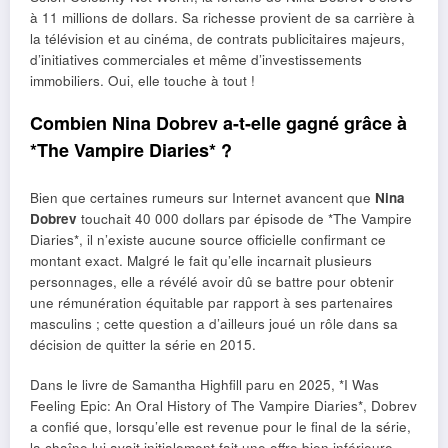
à 11 millions de dollars. Sa richesse provient de sa carrière à
la télévision et au cinéma, de contrats publicitaires majeurs,
d’initiatives commerciales et même d’investissements
immobiliers. Oui, elle touche à tout !
Combien Nina Dobrev a-t-elle gagné grâce à
*The Vampire Diaries* ?
Bien que certaines rumeurs sur Internet avancent que
Nina
Dobrev
touchait 40 000 dollars par épisode de *The Vampire
Diaries*, il n’existe aucune source officielle confirmant ce
montant exact. Malgré le fait qu’elle incarnait plusieurs
personnages, elle a révélé avoir dû se battre pour obtenir
une rémunération équitable par rapport à ses partenaires
masculins ; cette question a d’ailleurs joué un rôle dans sa
décision de quitter la série en 2015.
Dans le livre de Samantha Highfill paru en 2025, *I Was
Feeling Epic: An Oral History of The Vampire Diaries*, Dobrev
a confié que, lorsqu’elle est revenue pour le final de la série,
la chaîne lui avait initialement fait une offre bien inférieure —