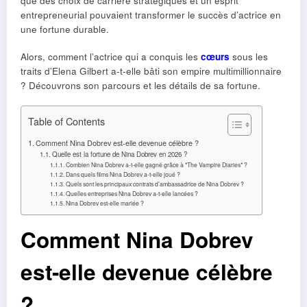
que des choix de carrière stratégiques et un esprit
entrepreneurial pouvaient transformer le succès d’actrice en
une fortune durable.
Alors, comment l’actrice qui a conquis les
cœurs
sous les
traits d’Elena Gilbert a-t-elle bâti son empire multimillionnaire
? Découvrons son parcours et les détails de sa fortune.
Table of Contents
Comment Nina Dobrev est-elle devenue célèbre ?
Quelle est la fortune de Nina Dobrev en 2026 ?
Combien Nina Dobrev a-t-elle gagné grâce à *The Vampire Diaries* ?
Dans quels films Nina Dobrev a-t-elle joué ?
Quels sont les principaux contrats d’ambassadrice de Nina Dobrev ?
Quelles entreprises Nina Dobrev a-t-elle lancées ?
Nina Dobrev est-elle mariée ?
Comment Nina Dobrev
est-elle devenue célèbre
?