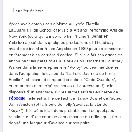
Après avoir obtenu son diplôme au lycée Fiorello H.
LaGuardia High School of Music & Art and Performing Arts de
New York (celui qui a inspiré le film *Fame*),
Jennifer
Aniston
a joué dans quelques productions off-Broadway
avant de s’installer à Los Angeles en 1989 pour se consacrer
entièrement à sa carrière d’actrice. Si elle a fait ses armes en
enchaînant les petits rôles à la télévision (incarnant Courtney
Walker dans la série éphémère *Molloy* ou Jeannie Bueller
dans l’adaptation télévisée de *La Folle Journée de Ferris
Bueller*, et faisant des apparitions dans *Code Quantum*,
entre autres) et au cinéma (coucou *Leprechaun* !), elle
disposait d’un avantage sur les autres artistes en herbe de
l’époque
: elle est la fille de l’actrice Nancy Dow et de l’acteur
John Aniston (et la filleule de Telly Savalas, la star de
*Kojak*). Elle bénéficiait donc probablement de quelques
relations et d’une certaine connaissance du milieu qui lui ont
donné une longueur d’avance sur ses pairs.