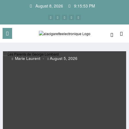
Skip
August 8, 2026
9:15:54 PM
to
content
Marie Laurent
August 5, 2026