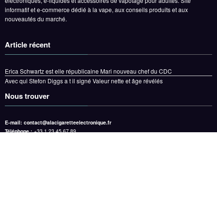
électroniques, e-liquides et accessoires de vapotage pour adultes. Site
informatif et e-commerce dédié à la vape, aux conseils produits et aux
nouveautés du marché.
Article récent
Erica Schwartz est elle républicaine Mari nouveau chef du CDC
Avec qui Stefon Diggs a t il signé Valeur nette et âge révélés
Nous trouver
E-mail:
contact@alacigaretteelectronique.fr
Téléphone :
+33 1 23 45 67 89
Adresse :
12 Rue de la Vape, Bâtiment A, 3ème étage, Bureau 305, 75010 Paris, Île-de-
France, France
Maison
À propos de nous
Clause de non-responsabilité
Conditions générales
Écrivez pour nous
Politique de Confidentialité
Copyright © 2025 alacigaretteelectronique.fr All Right Reserved. | Powered By
SpiceThemes