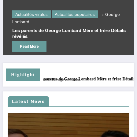
Actualités virales
Actualités populaires
George
Lombard
Les parents de George Lombard Mère et frère Détails
révélés
Read More
comment se
Highlight
arents de George Lombard Mère et frère Détails révélés
Latest News