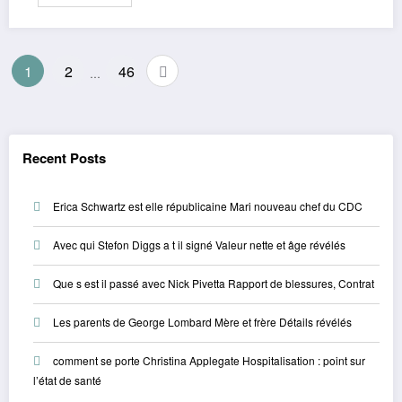
Posts
1
2
46
…
pagination
Recent Posts
Erica Schwartz est elle républicaine Mari nouveau chef du CDC
Avec qui Stefon Diggs a t il signé Valeur nette et âge révélés
Que s est il passé avec Nick Pivetta Rapport de blessures, Contrat
Les parents de George Lombard Mère et frère Détails révélés
comment se porte Christina Applegate Hospitalisation : point sur
l’état de santé