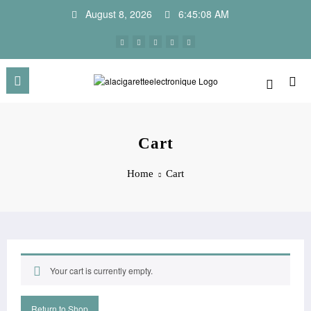
Skip
August 8, 2026
6:45:08 AM
to
content
Cart
Home
Cart
Your cart is currently empty.
Return to Shop