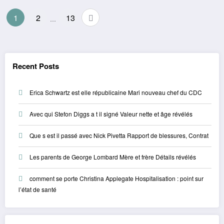
Posts
1
2
13
…
pagination
Recent Posts
Erica Schwartz est elle républicaine Mari nouveau chef du CDC
Avec qui Stefon Diggs a t il signé Valeur nette et âge révélés
Que s est il passé avec Nick Pivetta Rapport de blessures, Contrat
Les parents de George Lombard Mère et frère Détails révélés
comment se porte Christina Applegate Hospitalisation : point sur
l’état de santé