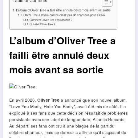
L’album d’Oliver Tree a failli être annulé deux mois avant sa sortie
Oliver Tree a révélé qu’il ne créait pas de chansons pour TikTok
Comment Oliver Tree est-il décédé ?
Qui était Oliver Tree ?
L’album d’Oliver Tree a
failli être annulé deux
mois avant sa sortie
En avril 2026,
Oliver Tree
a annoncé que son nouvel album,
*Love You Madly, Hate You Badly*, avait été mis de côté. Il a
expliqué à ses fans que cette décision résultait de problèmes
persistants avec son label de longue date, Atlantic Records.
Au départ, ses fans ont cru à une blague de la part du
célèbre chanteur, mais ce dernier a affirmé qu’il s’agissait de