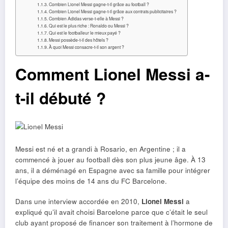
Combien Lionel Messi gagne-t-il grâce au football ?
Combien Lionel Messi gagne-t-il grâce aux contrats publicitaires ?
Combien Adidas verse-t-elle à Messi ?
Qui est le plus riche : Ronaldo ou Messi ?
Qui est le footballeur le mieux payé ?
Messi possède-t-il des hôtels ?
À quoi Messi consacre-t-il son argent ?
Comment Lionel Messi a-
t-il débuté ?
Messi est né et a grandi à Rosario, en Argentine ; il a
commencé à jouer au football dès son plus jeune âge. À 13
ans, il a déménagé en Espagne avec sa famille pour intégrer
l’équipe des moins de 14 ans du FC Barcelone.
Dans une interview accordée en 2010,
Lionel Messi
a
expliqué qu’il avait choisi Barcelone parce que c’était le seul
club ayant proposé de financer son traitement à l’hormone de