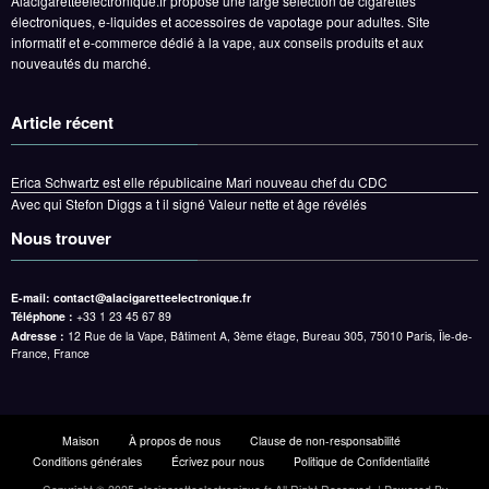
Alacigaretteelectronique.fr propose une large sélection de cigarettes
électroniques, e-liquides et accessoires de vapotage pour adultes. Site
informatif et e-commerce dédié à la vape, aux conseils produits et aux
nouveautés du marché.
Article récent
Erica Schwartz est elle républicaine Mari nouveau chef du CDC
Avec qui Stefon Diggs a t il signé Valeur nette et âge révélés
Nous trouver
E-mail:
contact@alacigaretteelectronique.fr
Téléphone :
+33 1 23 45 67 89
Adresse :
12 Rue de la Vape, Bâtiment A, 3ème étage, Bureau 305, 75010 Paris, Île-de-
France, France
Maison
À propos de nous
Clause de non-responsabilité
Conditions générales
Écrivez pour nous
Politique de Confidentialité