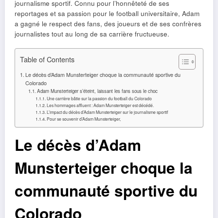
journalisme sportif. Connu pour l’honnêteté de ses
reportages et sa passion pour le football universitaire, Adam
a gagné le respect des fans, des joueurs et de ses confrères
journalistes tout au long de sa carrière fructueuse.
Table of Contents
Le décès d’Adam Munsterteiger choque la communauté sportive du
Colorado
Adam Munsterteiger s’éteint, laissant les fans sous le choc
Une carrière bâtie sur la passion du football du Colorado
Les hommages affluent : Adam Munsterteiger est décédé.
L’impact du décès d’Adam Munsterteiger sur le journalisme sportif
Pour se souvenir d’Adam Munsterteiger,
Le décès d’Adam
Munsterteiger choque la
communauté sportive du
Colorado