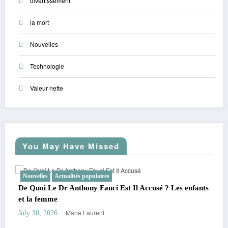
divertissement
la mort
Nouvelles
Technologie
Valeur nette
You May Have Missed
Nouvelles
Actualités populaires
usé ? Les enfants
Rumeurs sur le petit ami de Olivia Rodrigo : 
autour de sa fortune et de son âge
Marie Laurent
July 28, 2026