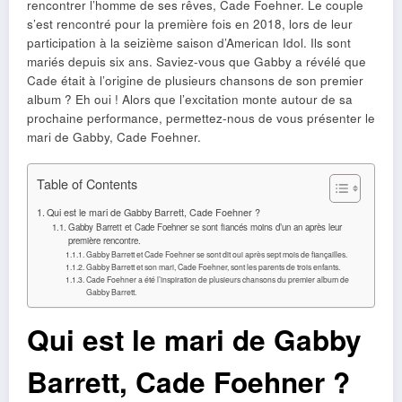
rencontrer l’homme de ses rêves, Cade Foehner. Le couple
s’est rencontré pour la première fois en 2018, lors de leur
participation à la seizième saison d’American Idol. Ils sont
mariés depuis six ans. Saviez-vous que Gabby a révélé que
Cade était à l’origine de plusieurs chansons de son premier
album ? Eh oui ! Alors que l’excitation monte autour de sa
prochaine performance, permettez-nous de vous présenter le
mari de Gabby, Cade Foehner.
Table of Contents
Qui est le mari de Gabby Barrett, Cade Foehner ?
Gabby Barrett et Cade Foehner se sont fiancés moins d’un an après leur
première rencontre.
Gabby Barrett et Cade Foehner se sont dit oui après sept mois de fiançailles.
Gabby Barrett et son mari, Cade Foehner, sont les parents de trois enfants.
Cade Foehner a été l’inspiration de plusieurs chansons du premier album de
Gabby Barrett.
Qui est le mari de Gabby
Barrett, Cade Foehner ?