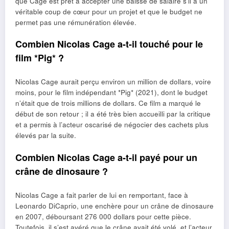
que Cage est prêt à accepter une baisse de salaire s’il a un
véritable coup de cœur pour un projet et que le budget ne
permet pas une rémunération élevée.
Combien Nicolas Cage a-t-il touché pour le
film *Pig* ?
Nicolas Cage aurait perçu environ un million de dollars, voire
moins, pour le film indépendant *Pig* (2021), dont le budget
n’était que de trois millions de dollars. Ce film a marqué le
début de son retour ; il a été très bien accueilli par la critique
et a permis à l’acteur oscarisé de négocier des cachets plus
élevés par la suite.
Combien Nicolas Cage a-t-il payé pour un
crâne de dinosaure ?
Nicolas Cage a fait parler de lui en remportant, face à
Leonardo DiCaprio, une enchère pour un crâne de dinosaure
en 2007, déboursant 276 000 dollars pour cette pièce.
Toutefois, il s’est avéré que le crâne avait été volé, et l’acteur