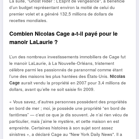
La suite, *Ghost Rider : L’Esprit de vengeance*, a bénéficié
d’un budget représentant environ la moitié de celui du
premier volet et a généré 132,5 millions de dollars de
recettes mondiales.
Combien Nicolas Cage a-t-il payé pour le
manoir LaLaurie ?
L’un des nombreux investissements immobiliers de Cage fut
le manoir LaLaurie, à La Nouvelle-Orléans, tristement
célèbre parmi les passionnés de paranormal comme étant
l’une des maisons les plus hantées des États-Unis.
Nicolas
Cage
aurait vendu la propriété en 2007 pour 3,4 millions de
dollars, avant qu’elle ne soit saisie fin 2009.
« Vous savez, d’autres personnes possèdent des propriétés
en bord de mer ; moi, je possède une propriété “en bord de
fantômes” — c’est ce que je dis souvent. Je n’ai rien vécu de
particulier, mais j’aime le mystère, et cette maison en est
empreinte. Certaines histoires à son sujet sont assez
sinistres », a déclaré Cage au *New York Daily News*. Il a