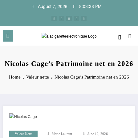
Skip
August 7, 2026
8:03:39 PM
to
content
Nicolas Cage’s Patrimoine net en 2026
Home
Valeur nette
Nicolas Cage’s Patrimoine net en 2026
Valeur Nette
Marie Laurent
June 12, 2026