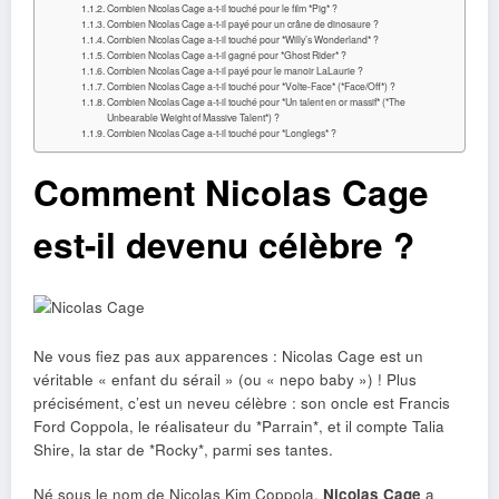
Combien Nicolas Cage a-t-il touché pour le film *Pig* ?
Combien Nicolas Cage a-t-il payé pour un crâne de dinosaure ?
Combien Nicolas Cage a-t-il touché pour *Willy’s Wonderland* ?
Combien Nicolas Cage a-t-il gagné pour *Ghost Rider* ?
Combien Nicolas Cage a-t-il payé pour le manoir LaLaurie ?
Combien Nicolas Cage a-t-il touché pour *Volte-Face* (*Face/Off*) ?
Combien Nicolas Cage a-t-il touché pour *Un talent en or massif* (*The
Unbearable Weight of Massive Talent*) ?
Combien Nicolas Cage a-t-il touché pour *Longlegs* ?
Comment Nicolas Cage
est-il devenu célèbre ?
Ne vous fiez pas aux apparences : Nicolas Cage est un
véritable « enfant du sérail » (ou « nepo baby ») ! Plus
précisément, c’est un neveu célèbre : son oncle est Francis
Ford Coppola, le réalisateur du *Parrain*, et il compte Talia
Shire, la star de *Rocky*, parmi ses tantes.
Né sous le nom de Nicolas Kim Coppola,
Nicolas Cage
a