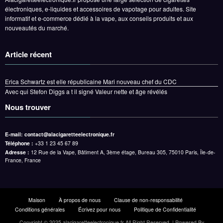
électroniques, e-liquides et accessoires de vapotage pour adultes. Site
informatif et e-commerce dédié à la vape, aux conseils produits et aux
nouveautés du marché.
Article récent
Erica Schwartz est elle républicaine Mari nouveau chef du CDC
Avec qui Stefon Diggs a t il signé Valeur nette et âge révélés
Nous trouver
E-mail:
contact@alacigaretteelectronique.fr
Téléphone :
+33 1 23 45 67 89
Adresse :
12 Rue de la Vape, Bâtiment A, 3ème étage, Bureau 305, 75010 Paris, Île-de-
France, France
Maison
À propos de nous
Clause de non-responsabilité
Conditions générales
Écrivez pour nous
Politique de Confidentialité
Copyright © 2025 alacigaretteelectronique.fr All Right Reserved. | Powered By