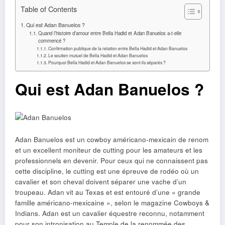
Table of Contents
Qui est Adan Banuelos ?
Quand l’histoire d’amour entre Bella Hadid et Adan Banuelos a-t-elle
commencé ?
Confirmation publique de la relation entre Bella Hadid et Adan Banuelos
Le soutien mutuel de Bella Hadid et Adan Banuelos
Pourquoi Bella Hadid et Adan Banuelos se sont-ils séparés ?
Qui est Adan Banuelos ?
Adan Banuelos est un cowboy américano-mexicain de renom
et un excellent moniteur de cutting pour les amateurs et les
professionnels en devenir. Pour ceux qui ne connaissent pas
cette discipline, le cutting est une épreuve de rodéo où un
cavalier et son cheval doivent séparer une vache d’un
troupeau. Adan vit au Texas et est entouré d’une « grande
famille américano-mexicaine », selon le magazine Cowboys &
Indians. Adan est un cavalier équestre reconnu, notamment
pour son intronisation au Temple de la renommée des