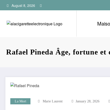
Skip
August 8, 2026
to
content
Mais
Rafael Pineda Âge, fortune et 
La Mort
Marie Laurent
January 28, 2026