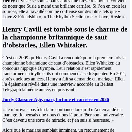
Henry
et Susie se sont séparés après une brève relation. Il convient
de noter que Susie a mené une brillante carrière. Si l’on en croit les
sources, elle a travaillé comme coiffeuse sur des films tels que «
Love & Friendship », « The Rhythm Section » et « Love, Rosie ».
Henry Cavill est tombé sous le charme de
la championne britannique de saut
d’obstacles, Ellen Whitaker.
C’est en 2009 qu’Henry Cavill a rencontré pour la première fois la
championne britannique de saut d’obstacles, Ellen Whitaker, au
concours hippique Olympia. Leur relation s’est rapidement
transformée en idylle et ils ont commencé à se fréquenter. En 2011,
après quelques années, Henry a fait sa demande en mariage. Ellen
l’a également révélé dans une interview accordée au Belfast
Telegraph la même année, en précisant :
Jordy Glassner Âge, mari, fortune et carrière en 2026
« Je n’arrivais pas à lui faire confiance lorsqu’il m’a demandé en
mariage. Je pensais que nous étions là pour fêter son anniversaire.
C’est devenu une sorte de miracle, et j’en suis si heureuse. »
Alors que le mariage semblait imminent, un retournement de