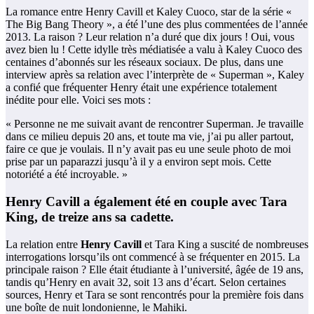
La romance entre Henry Cavill et Kaley Cuoco, star de la série «
The Big Bang Theory », a été l’une des plus commentées de l’année
2013. La raison ? Leur relation n’a duré que dix jours ! Oui, vous
avez bien lu ! Cette idylle très médiatisée a valu à Kaley Cuoco des
centaines d’abonnés sur les réseaux sociaux. De plus, dans une
interview après sa relation avec l’interprète de « Superman », Kaley
a confié que fréquenter Henry était une expérience totalement
inédite pour elle. Voici ses mots :
« Personne ne me suivait avant de rencontrer Superman. Je travaille
dans ce milieu depuis 20 ans, et toute ma vie, j’ai pu aller partout,
faire ce que je voulais. Il n’y avait pas eu une seule photo de moi
prise par un paparazzi jusqu’à il y a environ sept mois. Cette
notoriété a été incroyable. »
Henry Cavill a également été en couple avec Tara
King, de treize ans sa cadette.
La relation entre
Henry Cavill
et Tara King a suscité de nombreuses
interrogations lorsqu’ils ont commencé à se fréquenter en 2015. La
principale raison ? Elle était étudiante à l’université, âgée de 19 ans,
tandis qu’Henry en avait 32, soit 13 ans d’écart. Selon certaines
sources, Henry et Tara se sont rencontrés pour la première fois dans
une boîte de nuit londonienne, le Mahiki.