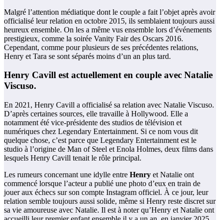
Malgré l’attention médiatique dont le couple a fait l’objet après avoir
officialisé leur relation en octobre 2015, ils semblaient toujours aussi
heureux ensemble. On les a même vus ensemble lors d’événements
prestigieux, comme la soirée Vanity Fair des Oscars 2016.
Cependant, comme pour plusieurs de ses précédentes relations,
Henry et Tara se sont séparés moins d’un an plus tard.
Henry Cavill est actuellement en couple avec Natalie
Viscuso.
En 2021, Henry Cavill a officialisé sa relation avec Natalie Viscuso.
D’après certaines sources, elle travaille à Hollywood. Elle a
notamment été vice-présidente des studios de télévision et
numériques chez Legendary Entertainment. Si ce nom vous dit
quelque chose, c’est parce que Legendary Entertainment est le
studio à l’origine de Man of Steel et Enola Holmes, deux films dans
lesquels Henry Cavill tenait le rôle principal.
Les rumeurs concernant une idylle entre
Henry
et Natalie ont
commencé lorsque l’acteur a publié une photo d’eux en train de
jouer aux échecs sur son compte Instagram officiel. À ce jour, leur
relation semble toujours aussi solide, même si Henry reste discret sur
sa vie amoureuse avec Natalie. Il est à noter qu’Henry et Natalie ont
accueilli leur premier enfant ensemble il y a un an, en janvier 2025.