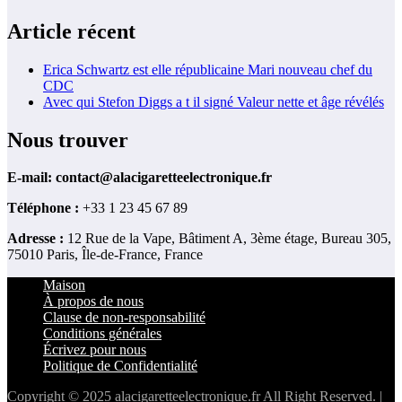
Article récent
Erica Schwartz est elle républicaine Mari nouveau chef du
CDC
Avec qui Stefon Diggs a t il signé Valeur nette et âge révélés
Nous trouver
E-mail:
contact@alacigaretteelectronique.fr
Téléphone :
+33 1 23 45 67 89
Adresse :
12 Rue de la Vape, Bâtiment A, 3ème étage, Bureau 305,
75010 Paris, Île-de-France, France
Maison
À propos de nous
Clause de non-responsabilité
Conditions générales
Écrivez pour nous
Politique de Confidentialité
Copyright © 2025 alacigaretteelectronique.fr All Right Reserved. |