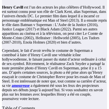
Henry Cavill
est l’un des acteurs les plus célèbres d’Hollywood. Il
est surtout connu pour son rôle de Clark Kent, alias Superman, dans
l’univers étendu DC. Le premier film dans lequel il a incarné ce
personnage emblématique est Man of Steel (2013). Il a ensuite repris
le rôle dans Batman v Superman : L’Aube de la Justice (2016),
Justice League (2017) et Black Adam (2022). Parmi ses autres
apparitions au cinéma et à la télévision, on peut citer Le Comte de
Monte-Cristo (2002), Hellraiser : Hellworld (2005), Les Tudors
(2007-2010), Enola Holmes (2020) et bien d’autres.
Cependant, le fait d’avoir revêtu le costume de Superman a
contribué à faire d’Henry Cavill une véritable icône
hollywoodienne, le faisant passer du statut d’acteur ordinaire à celui
de sex-symbol. Récemment, le réalisateur Zack Snyder a partagé la
toute première photo d’Henry Cavill en Superman, prise il y a 15
ans. D’après certaines sources, la photo a été prise alors qu’Henry
essayait le costume de Christopher Reeve pour les essais de Man of
Steel. Il est intéressant de noter que, tout comme sa carrière d’acteur,
sa vie
amoureuse
a également été sous les feux des projecteurs
depuis ses débuts jusqu’à aujourd’hui. Si vous souhaitez en savoir
plus sur les femmes avec lesquelles Henry a été en couple,
poursuivez votre lecture.
Table of Contents