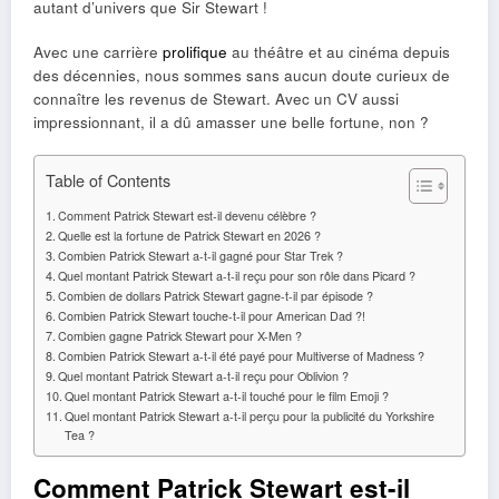
autant d’univers que Sir Stewart !
Avec une carrière
prolifique
au théâtre et au cinéma depuis
des décennies, nous sommes sans aucun doute curieux de
connaître les revenus de Stewart. Avec un CV aussi
impressionnant, il a dû amasser une belle fortune, non ?
Table of Contents
Comment Patrick Stewart est-il devenu célèbre ?
Quelle est la fortune de Patrick Stewart en 2026 ?
Combien Patrick Stewart a-t-il gagné pour Star Trek ?
Quel montant Patrick Stewart a-t-il reçu pour son rôle dans Picard ?
Combien de dollars Patrick Stewart gagne-t-il par épisode ?
Combien Patrick Stewart touche-t-il pour American Dad ?!
Combien gagne Patrick Stewart pour X-Men ?
Combien Patrick Stewart a-t-il été payé pour Multiverse of Madness ?
Quel montant Patrick Stewart a-t-il reçu pour Oblivion ?
Quel montant Patrick Stewart a-t-il touché pour le film Emoji ?
Quel montant Patrick Stewart a-t-il perçu pour la publicité du Yorkshire
Tea ?
Comment Patrick Stewart est-il