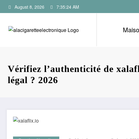
Skip
August 8, 2026
7:35:25 AM
to
content
Mais
Vérifiez l’authenticité de xalafl
légal ? 2026