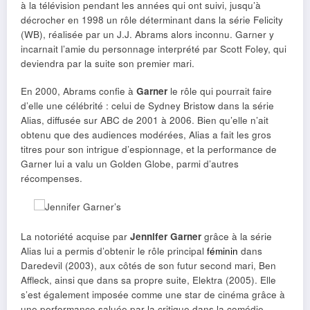
à la télévision pendant les années qui ont suivi, jusqu’à
décrocher en 1998 un rôle déterminant dans la série Felicity
(WB), réalisée par un J.J. Abrams alors inconnu. Garner y
incarnait l’amie du personnage interprété par Scott Foley, qui
deviendra par la suite son premier mari.
En 2000, Abrams confie à
Garner
le rôle qui pourrait faire
d’elle une célébrité : celui de Sydney Bristow dans la série
Alias, diffusée sur ABC de 2001 à 2006. Bien qu’elle n’ait
obtenu que des audiences modérées, Alias ​​a fait les gros
titres pour son intrigue d’espionnage, et la performance de
Garner lui a valu un Golden Globe, parmi d’autres
récompenses.
La notoriété acquise par
Jennifer Garner
grâce à la série
Alias ​​lui a permis d’obtenir le rôle principal
féminin
dans
Daredevil (2003), aux côtés de son futur second mari, Ben
Affleck, ainsi que dans sa propre suite, Elektra (2005). Elle
s’est également imposée comme une star de cinéma grâce à
une performance saluée par la critique dans la comédie