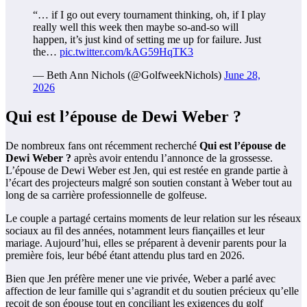
“… if I go out every tournament thinking, oh, if I play
really well this week then maybe so-and-so will
happen, it’s just kind of setting me up for failure. Just
the…
pic.twitter.com/kAG59HqTK3
— Beth Ann Nichols (@GolfweekNichols)
June 28,
2026
Qui est l’épouse de Dewi Weber ?
De nombreux fans ont récemment recherché
Qui est l’épouse de
Dewi Weber ?
après avoir entendu l’annonce de la grossesse.
L’épouse de Dewi Weber est Jen, qui est restée en grande partie à
l’écart des projecteurs malgré son soutien constant à Weber tout au
long de sa carrière professionnelle de golfeuse.
Le couple a partagé certains moments de leur relation sur les réseaux
sociaux au fil des années, notamment leurs fiançailles et leur
mariage. Aujourd’hui, elles se préparent à devenir parents pour la
première fois, leur bébé étant attendu plus tard en 2026.
Bien que Jen préfère mener une vie privée, Weber a parlé avec
affection de leur famille qui s’agrandit et du soutien précieux qu’elle
reçoit de son épouse tout en conciliant les exigences du golf