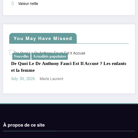
Valeur nette
You May Have Missed
ités populaires
Nouvelles
Actualités po
nthony Fauci Est Il Accusé ? Les enfants
Rumeurs sur le petit 
autour de sa fortune 
arie Laurent
Marie L
July 28, 2026
À propos de ce site