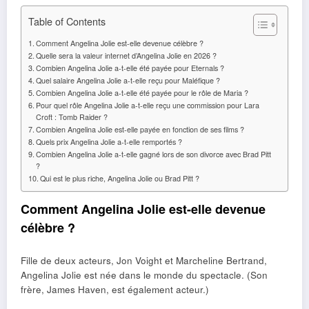
Table of Contents
Comment Angelina Jolie est-elle devenue célèbre ?
Quelle sera la valeur internet d’Angelina Jolie en 2026 ?
Combien Angelina Jolie a-t-elle été payée pour Eternals ?
Quel salaire Angelina Jolie a-t-elle reçu pour Maléfique ?
Combien Angelina Jolie a-t-elle été payée pour le rôle de Maria ?
Pour quel rôle Angelina Jolie a-t-elle reçu une commission pour Lara
Croft : Tomb Raider ?
Combien Angelina Jolie est-elle payée en fonction de ses films ?
Quels prix Angelina Jolie a-t-elle remportés ?
Combien Angelina Jolie a-t-elle gagné lors de son divorce avec Brad Pitt
?
Qui est le plus riche, Angelina Jolie ou Brad Pitt ?
Comment Angelina Jolie est-elle devenue
célèbre ?
Fille de deux acteurs, Jon Voight et Marcheline Bertrand,
Angelina Jolie est née dans le monde du spectacle. (Son
frère, James Haven, est également acteur.)