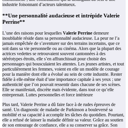
industrie foisonnant d’acteurs talentueux.
**Une personnalité audacieuse et intrépide Valerie
Perrine**
L’une des raisons pour lesquelles
Valerie Perrine
demeure
inoubliable réside dans sa personnalité audacieuse. La peur ne l’a
jamais empêchée de s’aventurer sur des terrains incertains, que ce
soit dans sa vie personnelle ou au cinéma. Alors que la plupart des
actrices vedettes se retrouvaient souvent cantonnées à des
stéréotypes étroits, elle s’en affranchissait pour choisir des
personnages qui bousculaient les attentes. Les jeunes artistes, et tout
particulièrement les femmes, voient en elle un modèle de courage
pour la manière dont elle a évolué au sein de cette industrie. Rester
fidèle à elle-même était d’une importance capitale à ses yeux ; une
authenticité que l’on pouvait ressentir dans chacune de ses scènes.
Elle se manifestait, discrète mais évidente, dans tout ce qu’elle
entreprenait. Luttes personnelles et force intérieure
Plus tard, Valerie Perrine a dû faire face à de rudes épreuves de
santé. Un diagnostic de maladie de Parkinson a bouleversé sa
mobilité et sa capacité à accomplir les tâches du quotidien. Pourtant,
elle a refusé de laisser la maladie définir sa valeur. Grâce au soutien
de son entourage de confiance, elle a su conserver sa grâce. Son