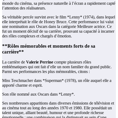
monde du cinéma, sa présence naturelle à l’écran a rapidement capté
l’attention des réalisateurs.
Sa véritable percée survint avec le film *Lenny* (1974), dans lequel
elle interprétait le rôle de Honey Bruce. Cette performance lui valut
une nomination aux Oscars dans la catégorie Meilleure actrice. Ce
fut un moment décisif de sa carrière, prouvant sa capacité à incarner
des rôles complexes et chargés d’émotion.
**Rôles mémorables et moments forts de sa
carrière**
La carrière de
Valerie Perrine
compte plusieurs rôles
emblématiques qui ont fait d’elle un nom familier du grand public.
Parmi ses performances les plus mémorables, citons :
Miss Teschmacher dans *Superman* (1978), un rôle auquel elle a
apporté charme et esprit.
Son rôle nommé aux Oscars dans *Lenny*.
Ses nombreuses apparitions dans diverses émissions de télévision et
au cinéma tout au long des années 1970 et 1980. Elle possédait un
talent unique, alliant beauté, humour et une profonde richesse
émotionnelle ; une combinaison qui la distinguait au sein d’une