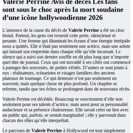
Valerie Perrine Avis de décès Les fans
sont sous le choc après la mort soudaine
d’une icône hollywoodienne 2026
L’annonce de la cause du décès de
Valerie Perrine
a été un choc
brutal. Partout, les gens ont ressenti cette perte, silencieuse et
pesante. Une femme qui illuminait les écrans d’une énergie intrépide
nous a quittés. Elle n’était pas seulement une actrice, mais une artiste
qui laissait son empreinte dans chaque rôle qu’elle incarnait. Le
silence qui a suivi son dernier souffle en dit plus long que n’importe
quel titre de journal. Ceux qui ont travaillé à ses côtés ont commencé
à partager des souvenirs, de petites vérités. D’autres se sont joints à
eux : réalisateurs, scénaristes et visages familiers des anciens
plateaux de tournage. Ce qui demeure n’est pas seulement un
souvenir, mais quelque chose de plus profond. Un chapitre se
referme, tandis que ses échos se prolongent dans de nouveaux récits.
Valerie Perrine est décédée. Beaucoup se souviennent d’elle non
seulement pour ses talents d’actrice, mais aussi pour sa personnalité
audacieuse et sa présence chaleureuse. Elle savait créer un lien avec
un public qui, parfois, se sentait marginalisé ; elle y parvenait dans
chacun des rôles qu’elle interprétait.
Le parcours de
Valerie Perrine
à Hollywood est tout simplement