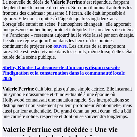
La nouvelle du décès de
Valerie Perrine
s’est répandue, frappant
de plein fouet le monde du cinéma. Son nom illuminait autrefois les
frontons des cinémas ; puissante à l’écran, elle était impossible à
ignorer. Elle nous a quittés à l’âge de quatre-vingt-deux ans.
Lorsqu’elle entrait en scène, l’atmosphère changeait : elle apportait
une présence authentique, brute et intrépide. Les amateurs de cinéma
« à l’ancienne » ressentent aujourd’hui le vide laissé par son énergie.
Le silence règne aujourd’hui dans les lieux où les bobines
continuent de projeter son
œuvre
. Les artistes de sa trempe sont
rares. Elle est restée vivante dans les esprits, même lorsqu’elle s’était
retirée de la scène publique.
Shelby Rhodes La découverte d’un corps disparu suscite
l’indignation et la consternation dans la communauté locale
2026
Valerie Perrine
était bien plus qu’une simple actrice. Elle incarnait
un symbole d’assurance et d’individualité à une époque où
Hollywood connaissait une mutation rapide. Ses interprétations se
distinguaient non seulement par leur profondeur émotionnelle, mais
aussi par leur authenticité. Du grand écran au petit écran, elle a bâti
une carrière solide, respectée et dont on se souviendra longtemps.
Valerie Perrine est décédée : Une vie