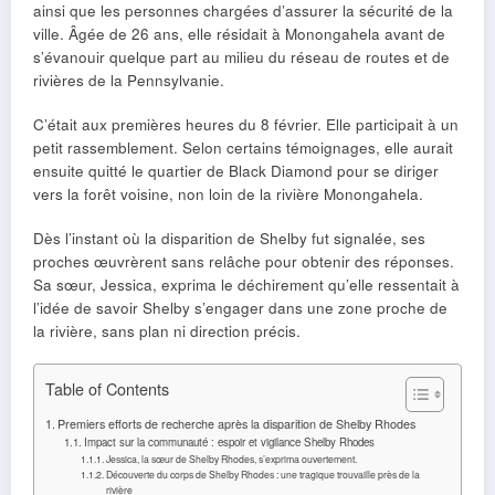
ainsi que les personnes chargées d’assurer la sécurité de la
ville. Âgée de 26 ans, elle résidait à Monongahela avant de
s’évanouir quelque part au milieu du réseau de routes et de
rivières de la Pennsylvanie.
C’était aux premières heures du 8 février. Elle participait à un
petit rassemblement. Selon certains témoignages, elle aurait
ensuite quitté le quartier de Black Diamond pour se diriger
vers la forêt voisine, non loin de la rivière Monongahela.
Dès l’instant où la disparition de Shelby fut signalée, ses
proches œuvrèrent sans relâche pour obtenir des réponses.
Sa sœur, Jessica, exprima le déchirement qu’elle ressentait à
l’idée de savoir Shelby s’engager dans une zone proche de
la rivière, sans plan ni direction précis.
Table of Contents
Premiers efforts de recherche après la disparition de Shelby Rhodes
Impact sur la communauté : espoir et vigilance Shelby Rhodes
Jessica, la sœur de Shelby Rhodes, s’exprima ouvertement.
Découverte du corps de Shelby Rhodes : une tragique trouvaille près de la
rivière