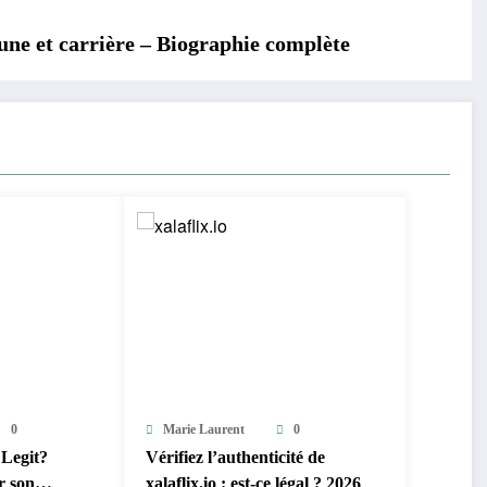
tune et carrière – Biographie complète
0
Marie Laurent
0
 Legit?
Vérifiez l’authenticité de
r son
xalaflix.io : est-ce légal ? 2026