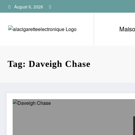
Skip
August 6, 2026
to
content
Mais
Tag: Daveigh Chase