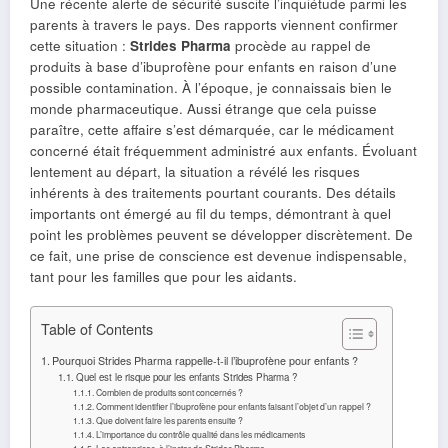
Une récente alerte de sécurité suscite l’inquiétude parmi les
parents à travers le pays. Des rapports viennent confirmer
cette situation :
Strides Pharma
procède au rappel de
produits à base d’ibuprofène pour enfants en raison d’une
possible contamination. À l’époque, je connaissais bien le
monde pharmaceutique. Aussi étrange que cela puisse
paraître, cette affaire s’est démarquée, car le médicament
concerné était fréquemment administré aux enfants. Évoluant
lentement au départ, la situation a révélé les risques
inhérents à des traitements pourtant courants. Des détails
importants ont émergé au fil du temps, démontrant à quel
point les problèmes peuvent se développer discrètement. De
ce fait, une prise de conscience est devenue indispensable,
tant pour les familles que pour les aidants.
Table of Contents
Pourquoi Strides Pharma rappelle-t-il l’ibuprofène pour enfants ?
Quel est le risque pour les enfants Strides Pharma ?
Combien de produits sont concernés ?
Comment identifier l’ibuprofène pour enfants faisant l’objet d’un rappel ?
Que doivent faire les parents ensuite ?
L’importance du contrôle qualité dans les médicaments
Les entreprises, à l’instar de Strides Pharma,