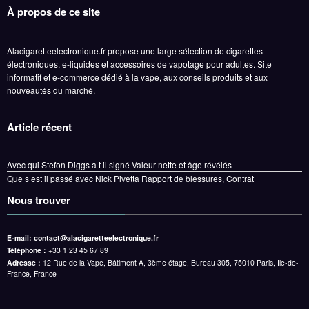
À propos de ce site
Alacigaretteelectronique.fr propose une large sélection de cigarettes
électroniques, e-liquides et accessoires de vapotage pour adultes. Site
informatif et e-commerce dédié à la vape, aux conseils produits et aux
nouveautés du marché.
Article récent
Avec qui Stefon Diggs a t il signé Valeur nette et âge révélés
Que s est il passé avec Nick Pivetta Rapport de blessures, Contrat
Nous trouver
E-mail:
contact@alacigaretteelectronique.fr
Téléphone :
+33 1 23 45 67 89
Adresse :
12 Rue de la Vape, Bâtiment A, 3ème étage, Bureau 305, 75010 Paris, Île-de-
France, France