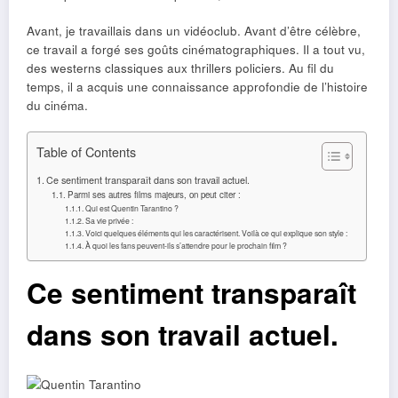
Avant, je travaillais dans un vidéoclub. Avant d’être célèbre,
ce travail a forgé ses goûts cinématographiques. Il a tout vu,
des westerns classiques aux thrillers policiers. Au fil du
temps, il a acquis une connaissance approfondie de l’histoire
du cinéma.
Table of Contents
Ce sentiment transparaît dans son travail actuel.
Parmi ses autres films majeurs, on peut citer :
Qui est Quentin Tarantino ?
Sa vie privée :
Voici quelques éléments qui les caractérisent. Voilà ce qui explique son style :
À quoi les fans peuvent-ils s’attendre pour le prochain film ?
Ce sentiment transparaît
dans son travail actuel.