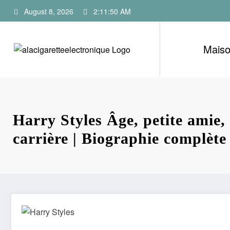
Skip
August 8, 2026
2:11:51 AM
to
content
Mais
Harry Styles Âge, petite amie, 
carrière | Biographie complète