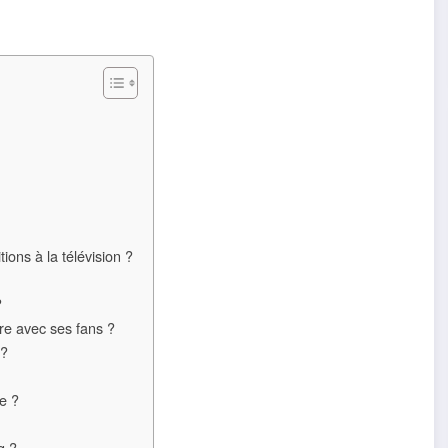
ions à la télévision ?
?
re avec ses fans ?
 ?
e ?
g ?