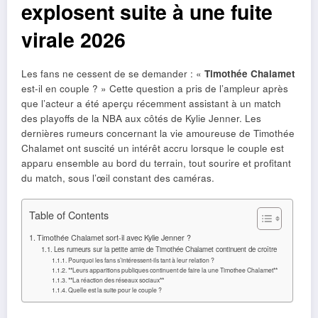
explosent suite à une fuite
virale 2026
Les fans ne cessent de se demander : «
Timothée Chalamet
est-il en couple ? » Cette question a pris de l’ampleur après
que l’acteur a été aperçu récemment assistant à un match
des playoffs de la NBA aux côtés de Kylie Jenner. Les
dernières rumeurs concernant la vie amoureuse de Timothée
Chalamet ont suscité un intérêt accru lorsque le couple est
apparu ensemble au bord du terrain, tout sourire et profitant
du match, sous l’œil constant des caméras.
Table of Contents
Timothée Chalamet sort-il avec Kylie Jenner ?
Les rumeurs sur la petite amie de Timothée Chalamet continuent de croître
Pourquoi les fans s’intéressent-ils tant à leur relation ?
**Leurs apparitions publiques continuent de faire la une Timothee Chalamet**
**La réaction des réseaux sociaux**
Quelle est la suite pour le couple ?