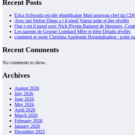
Recent Posts
Erica Schwartz est elle républicaine Mari nouveau chef du CD
Avec qui Stefon Diggs a t il signé Valeur nette et âge révélés
Que s est il passé avec Nick Pivetta Rapport de blessures, Cont
Les parents de George Lombard Mère et frère Détails révélés
comment se porte Christina Applegate Hospitalisation : point sur
Recent Comments
No comments to show.
Archives
August 2026
July 2026
June 2026
May 2026
April 2026
March 2026
February 2026
January 2026
December 2025