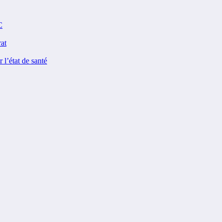
C
rat
 l’état de santé