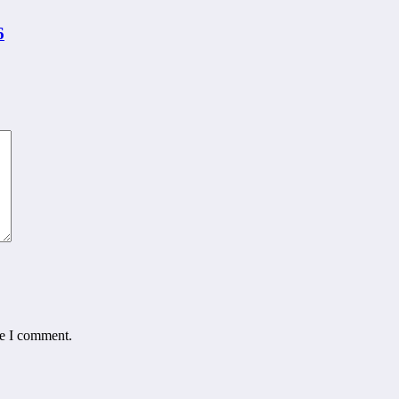
6
me I comment.