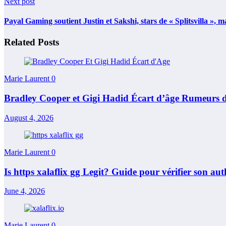
Next post
Payal Gaming soutient Justin et Sakshi, stars de « Splitsvilla »,
Related Posts
Marie Laurent
0
Bradley Cooper et Gigi Hadid Écart d’âge Rumeurs 
August 4, 2026
Marie Laurent
0
Is https xalaflix gg Legit? Guide pour vérifier son auth
June 4, 2026
Marie Laurent
0