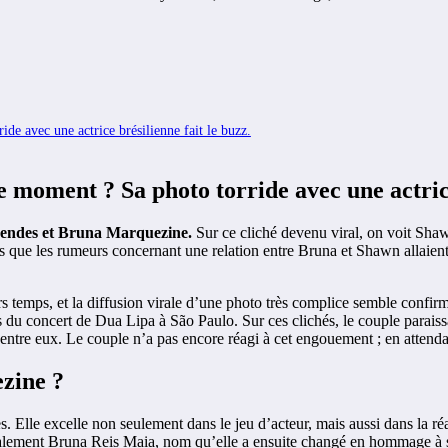
de avec une actrice brésilienne fait le buzz.
 moment ? Sa photo torride avec une actrice
endes
et Bruna
Marquezine.
Sur ce cliché devenu viral, on voit Sha
s que les rumeurs concernant une relation entre Bruna et Shawn allaient 
 temps, et la diffusion virale d’une photo très complice semble confirme
u concert de Dua Lipa à São Paulo. Sur ces clichés, le couple paraissai
r entre eux. Le couple n’a pas encore réagi à cet engouement ; en attenda
ezine ?
res. Elle excelle non seulement dans le jeu d’acteur, mais aussi dans la
itialement Bruna Reis Maia, nom qu’elle a ensuite changé en hommage à