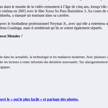
s dans le monde de la vidéo remontent à l’âge de cinq ans, lorsqu’elle e
u cinéma en 2003 avec le film Xuxa So Para Baixinhos 3. Au cours de sa c
idueña, a marqué un tournant dans sa carrière.
e avec le footballeur professionnel Neymar Jr., avec qui elle a entretenu
ena Gualinga, mais il semblerait qu’ils se soient également séparés.
hawn Mendes
?
ée dans les actualités, la technologie et les tendances modernes. Avec plusieurs 
er les lecteurs à rester informés des dernières nouveautés. Sur alacigaretteelectro
logiques.
vé le « oui le plus facile » et partage des photos.