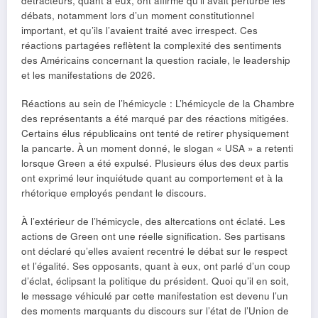
détracteurs, quant à eux, ont affirmé qu’il avait perturbé les
débats, notamment lors d’un moment constitutionnel
important, et qu’ils l’avaient traité avec irrespect. Ces
réactions partagées reflètent la complexité des sentiments
des Américains concernant la question raciale, le leadership
et les manifestations de 2026.
Réactions au sein de l’hémicycle : L’hémicycle de la Chambre
des représentants a été marqué par des réactions mitigées.
Certains élus républicains ont tenté de retirer physiquement
la pancarte. À un moment donné, le slogan « USA » a retenti
lorsque Green a été expulsé. Plusieurs élus des deux partis
ont exprimé leur inquiétude quant au comportement et à la
rhétorique employés pendant le discours.
À l’extérieur de l’hémicycle, des altercations ont éclaté. Les
actions de Green ont une réelle signification. Ses partisans
ont déclaré qu’elles avaient recentré le débat sur le respect
et l’égalité. Ses opposants, quant à eux, ont parlé d’un coup
d’éclat, éclipsant la politique du président. Quoi qu’il en soit,
le message véhiculé par cette manifestation est devenu l’un
des moments marquants du discours sur l’état de l’Union de