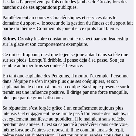
Les fans l’aperçoivent parfois entre les jambes de Crosby lors des
matchs ou de ses apparitions publiques.
Parallèlement au cours « Caractéristiques et services dans le
domaine du sport », le secteur de la gestion du fitness et du sport fait
partie du thème « Comment ils jouent et ce qu’ils font bien ».
Sidney Crosby
inspire constamment le respect par son leadership
sur la glace et son comportement exemplaire.
Ce qui est frappant, c’est que le jeu se joue autant dans sa tête que
sur ses pieds. Lorsqu’il dribble, il pense déjà à sa passe. Son jeu
semble anticiper trois secondes à l’avance.
En tant que capitaine des Penguins, il montre l’exemple. Personne
dans l’équipe ne s’en inspire plus que ses coéquipiers, et son
capitanat incite chacun à jouer en équipe. Sa simple présence sur le
terrain est une influence positive. Il dirige par une force tranquille,
plus que par de grands discours.
Sa réputation s’est forgée grâce à un entraînement toujours plus
intense. Cet engagement ne se limite pas à l’intensité des matchs, il
est également manifeste au quotidien. Il le maintient sans relâche
pendant des années. C’est sa capacité à persévérer dans cette voie,
même lorsque d’autres se reposent. Il ne connaît jamais de répit,
même pendant l’intersaison. Il est toujours au rendez-vous dans les