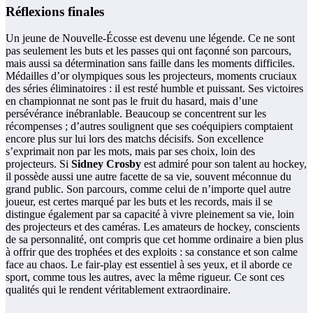
Réflexions finales
Un jeune de Nouvelle-Écosse est devenu une légende. Ce ne sont
pas seulement les buts et les passes qui ont façonné son parcours,
mais aussi sa détermination sans faille dans les moments difficiles.
Médailles d’or olympiques sous les projecteurs, moments cruciaux
des séries éliminatoires : il est resté humble et puissant. Ses victoires
en championnat ne sont pas le fruit du hasard, mais d’une
persévérance inébranlable. Beaucoup se concentrent sur les
récompenses ; d’autres soulignent que ses coéquipiers comptaient
encore plus sur lui lors des matchs décisifs. Son excellence
s’exprimait non par les mots, mais par ses choix, loin des
projecteurs. Si
Sidney Crosby
est admiré pour son talent au hockey,
il possède aussi une autre facette de sa vie, souvent méconnue du
grand public. Son parcours, comme celui de n’importe quel autre
joueur, est certes marqué par les buts et les records, mais il se
distingue également par sa capacité à vivre pleinement sa vie, loin
des projecteurs et des caméras. Les amateurs de hockey, conscients
de sa personnalité, ont compris que cet homme ordinaire a bien plus
à offrir que des trophées et des exploits : sa constance et son calme
face au chaos. Le fair-play est essentiel à ses yeux, et il aborde ce
sport, comme tous les autres, avec la même rigueur. Ce sont ces
qualités qui le rendent véritablement extraordinaire.