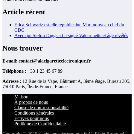
Article récent
Erica Schwartz est elle républicaine Mari nouveau chef du
CDC
Avec qui Stefon Diggs a t il signé Valeur nette et âge révélés
Nous trouver
E-mail:
contact@alacigaretteelectronique.fr
Téléphone :
+33 1 23 45 67 89
Adresse :
12 Rue de la Vape, Bâtiment A, 3ème étage, Bureau 305,
75010 Paris, Île-de-France, France
Maison
À propos de nous
Clause de non-responsabilité
Conditions générales
Écrivez pour nous
Politique de Confidentialité
Copyright © 2025 alacigaretteelectronique.fr All Right Reserved. |