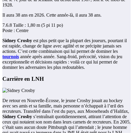
1928.
Il aura 38 ans en 2026. Cette année-là, il aura 38 ans.
7.6.8 Taille : 1,80 m (5 pi 11 po)
Poste : Centre
Sidney Crosby
est plus petit que la plupart des joueurs, pourtant il
est rapide, change de ligne avec agilité et ne précipite jamais ses
actions. C’est cette combinaison qui lui permet de dominer les
tournois
année après année. Sang-froid, précocité, vision du jeu
exceptionnelle et décisions rapides : voilà ce qui lui permet de
dominer les adversaires les plus redoutables.
Carrière en LNH
De retour en Nouvelle-Écosse, le jeune Crosby jouait au hockey
avec ses amis et sa famille, mais personne n’échappait à l’œil des
recruteurs. Transféré dans l’est du pays, aux Mooseheads d’Halifax,
Sidney Crosby
s’entraînait quotidiennement, attirant l’attention de
ceux qui notaient son nom dans leurs carnets de recruteurs. En 2005,
c’était sans aucun doute Pittsburgh qui l’attendait ; le jeune homme
qui avait passé sa jeunesse dans la JMLH était prêt pour la LNH.