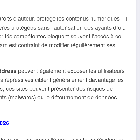
roits d’auteur, protège les contenus numériques ; il
vres protégées sans l’autorisation des ayants droit.
torités compétentes bloquent souvent l’accès à ce
eam est contraint de modifier régulièrement ses
peuvent également exposer les utilisateurs
ddress
s répressives ciblent généralement davantage les
us, ces sites peuvent présenter des risques de
llants (malwares) ou le détournement de données
2026
 la loi, il est conseillé aux utilisateurs résidant en