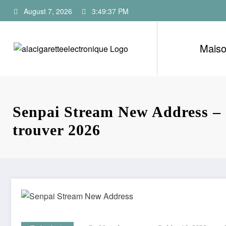
Skip
August 7, 2026
3:49:38 PM
to
content
Mais
Senpai Stream New Address –
trouver 2026