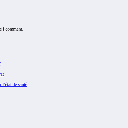
me I comment.
C
rat
 l’état de santé