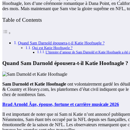
Hoofnagle, lors d’une cérémonie romantique à Dana Point, en Californi
des mois. Mais maintenant que Sam vise la gloire suprême en NFL, t
Table of Contents
Quand Sam Darnold épousera-t-il Katie Hoofnagle ?
Qui est Katie Hoofnagle ?
L’histoire d’amour de Sam Darnold et Katie Hoofnagle a été di
Quand Sam Darnold épousera-t-il Katie Hoofnagle ?
Sam Darnold et Katie Hoofnagle
ont volontairement gardé les détai
& Country et Heavy.com, les plateformes d’état civil indiquent que le c
chez de nombreux fans.
Brad Arnold Âge, épouse, fortune et carrière musicale 2026
Il est important de noter que ni Sam ni Katie n’ont annoncé publiquemen
Néanmoins, Sam étant très occupé par la NFL depuis ses fiançailles, ce
émotionnelle de la saison de NFL. Les observateurs remarquent que ce ca
lorsque les agendas sont plus tranquilles.