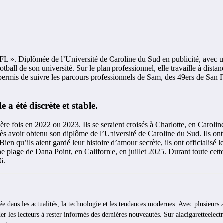
L ». Diplômée de l’Université de Caroline du Sud en publicité, avec un
tball de son université. Sur le plan professionnel, elle travaille à dis
 a permis de suivre les parcours professionnels de Sam, des 49ers de S
a été discrète et stable.
re fois en 2022 ou 2023. Ils se seraient croisés à Charlotte, en Carolin
après avoir obtenu son diplôme de l’Université de Caroline du Sud. Ils ont
 qu’ils aient gardé leur histoire d’amour secrète, ils ont officialisé le
 plage de Dana Point, en Californie, en juillet 2025. Durant toute cette 
6.
ée dans les actualités, la technologie et les tendances modernes. Avec plusieurs 
er les lecteurs à rester informés des dernières nouveautés. Sur alacigaretteelectro