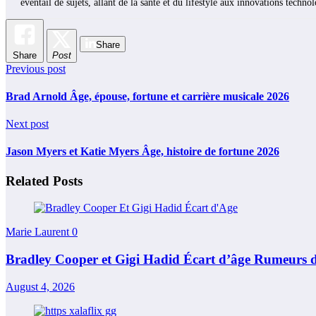
éventail de sujets, allant de la santé et du lifestyle aux innovations techno
Share
Share
Post
Previous post
Brad Arnold Âge, épouse, fortune et carrière musicale 2026
Next post
Jason Myers et Katie Myers Âge, histoire de fortune 2026
Related Posts
Marie Laurent
0
Bradley Cooper et Gigi Hadid Écart d’âge Rumeurs 
August 4, 2026