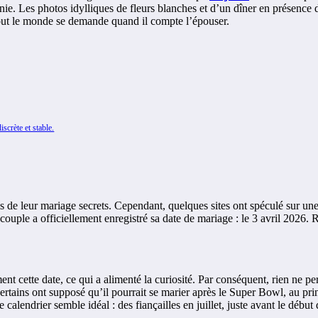
e. Les photos idylliques de fleurs blanches et d’un dîner en présence 
out le monde se demande quand il compte l’épouser.
scrète et stable.
ls de leur mariage secrets. Cependant, quelques sites ont spéculé sur u
ouple a officiellement enregistré sa date de mariage : le 3 avril 2026. 
t cette date, ce qui a alimenté la curiosité. Par conséquent, rien ne per
rtains ont supposé qu’il pourrait se marier après le Super Bowl, au pri
lendrier semble idéal : des fiançailles en juillet, juste avant le début