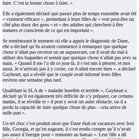
faire. C’est la bonne chose à faire. »
Elle a également déclaré que passer plus de temps ensemble avait été
« vraiment efficace », permettant à leurs filles de « voir peut-être un
côté plus doux des gens » et « des adultes qui cherchent à être
matures et conscients de ce qui est important ».
Se remémorant le moment où elle a appris le diagnostic de Dane,
elle a déclaré qu’ils avaient commencé à remarquer que quelque
chose n’allait pas environ un an auparavant, car il avait du mal à
utiliser des baguettes et sentait que quelque chose n’allait pas avec sa
main. « Quand il me l’a dit ce jour-là, il s’est mis à pleurer, et moi
aussi. Je n’arrivais pas à y croire, car il allait encore bien », a déclaré
Gayheart, qui a révélé que le couple avait informé leurs filles
environ une semaine plus tard.
Qualifiant la SLA de « maladie horrible et terrible », Gayheart a
déclaré qu’il est également très difficile de s’y préparer, car certains
matins, il se réveille et « il peut y avoir un autre obstacle, ou il a
perdu la capacité de faire quelque chose de plus – cela arrive de
nulle part ».
Un tel choc s’est produit alors que Dane était en vacances avec leur
fille, Georgia, et qu’en nageant, il s’est rendu compte qu’il n’avait
pas assez d’énergie pour « remonter au bateau ». Leur fille a dû