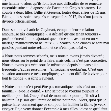
une famille », alors qu’ils font face aux difficultés de se remettre
ensemble suite au diagnostic de l’acteur de Grey’s Anatomy. Le
couple a deux filles, Billie et Georgia, toutes deux âgées de 15 ans.
Bien qu’ils se soient séparés en septembre 2017, ils n’ont jamais
divorcé officiellement.
Dans son nouvel article, Gayheart, évoquant leur « relation
amoureuse très compliquée », a déclaré qu’elle tenait toujours «
profondément à lui », ajoutant que même s’ils avaient eu un «
mariage manifestement heureux », « beaucoup de choses se sont mal
passées pendant notre relation, et ce n’était pas idéal ».
« Nous nous sommes séparés, mais nous n’avons jamais divorcé ;
nous étions sur le point de le faire, mais cela ne s’est pas concrétisé.
Nous n’avons pas vécu sous le même toit depuis huit ans ; il a
fréquenté d’autres personnes, j’ai fréquenté quelqu’un. C’est une
situation amoureuse très compliquée, vraiment difficile à vivre pour
tout le monde », a écrit Gayheart.
« Notre amour n’est peut-être pas romantique, mais c’est un amour
familial », a-t-elle confié. « Eric sait que je voudrai toujours le
meilleur pour lui. Que je ferai de mon mieux pour qu’il soit à la
hauteur. Et je sais qu’il ferait de même pour moi. Alors, quoi que je
puisse faire, comment que ce soit pour lui faciliter la tâche, je veux
essayer. Et je veux donner l’exemple à mes filles : c’est ce qu’il faut