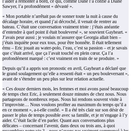
l’aider à remonter à bord, ce qui, comme Dane l’a confié à Diane
Sawyer, l’a profondément « dévasté ».
« Mon portable n’arrêtait pas de sonner toute la nuit à cause du
décalage horaire, et quand j’ai décroché, il venait de rentrer au
bateau. C’était une conversation vraiment triste : j’étais anéantie
d’entendre à quel point il était bouleversé », se souvient Gayheart. «
J’avais peur aussi ; je voulais m’assurer que Georgia allait bien –
j’étais inquiète pour eux tous, pour être honnête. Il était tellement
ému – Eric jouait au water-polo, l’eau, c’est sa passion – et je savais
que c’était arrivé, que ça l’avait touché en plein cœur. Ça l’a
profondément marqué : c’est vraiment en train de se produire. »
Depuis qu’il a appris son pronostic en avril, Gayheart a déclaré que
le grand soulagement qu’elle a ressenti était « un peu bouleversant »,
avant de s’étendre un peu plus sur leur relation actuelle.
« Ces douze derniers mois, les femmes et moi avons passé beaucoup
de temps chez Eric, à seulement douze minutes de chez nous. Nous
partageons de nombreux repas. Nous lui rendons souvent visite à
l’improviste… Nous voulons profiter au maximum du temps qu’il a
en ce moment », a-t-elle confié. « Il a été très clair sur son désir de
passer le plus de temps possible avec sa famille, et je m’engage à l’y
aider. C’était facile d’en parler. Quant aux conversations plus
délicates – concernant l’avenir, dans deux ou trois ans, à quoi
ressemblera notre vie ? – nous n’avons pas vraiment commencé à les