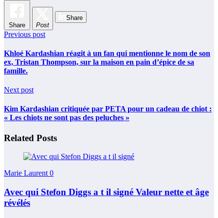
Share
Share
Post
Previous post
Khloé Kardashian réagit à un fan qui mentionne le nom de son
ex, Tristan Thompson, sur la maison en pain d’épice de sa
famille.
Next post
Kim Kardashian critiquée par PETA pour un cadeau de chiot :
« Les chiots ne sont pas des peluches »
Related Posts
Marie Laurent
0
Avec qui Stefon Diggs a t il signé Valeur nette et âge
révélés