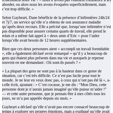
aborder, ou alors nous les avons évoquées superficiellement, mais
c’est trop difficile. »
Selon Gayheart, Dane bénéficie de la présence d’infirmières 24h/24
et 7j/7, un service qu’elle n’a obtenu de son assurance maladie
qu’après deux recours. Elle a précisé que, lorsqu’une infirmière n’est
pas disponible pour assurer certains quarts de travail, elle prend le
relais et a même fait appel à « deux amis d’Eric » pour l’aider
lorsqu’elle avait besoin de 12 heures supplémentaires.
Bien que ces deux personnes aient « accompli un travail formidable
», elle a également déclaré avoir remarqué « qu’il y a beaucoup de
gens qui étaient plus présents dans ma vie et auxquels je repense
souvent en me demandant : Où sont-ils passés ? »
« La plupart des gens ne sont pas à la hauteur dans ce genre de
situation, car c’est très difficile. Ce n’est pas facile pour tout le
monde. Je ne leur en veux donc pas, à ceux qui n’ont pas été là », a-
t-elle écrit, ajoutant : « C’est cocasse, je me dis : “Mon Dieu, cette
personne dont je n’aurais jamais imaginé qu’elle puisse m’aider !”
— et cette autre personne, que je pensais être à mes côtés tous les
jours, ne m’a pas appelée depuis six mois. »
Gayheart a déclaré qu’elle n’avait pas encore consacré beaucoup de
temps à explorer ses propres émotions, mais a expliqué qu’elle avait