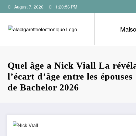
Skip
August 7, 2026
1:20:57 PM
to
content
Mais
Quel âge a Nick Viall La révél
l’écart d’âge entre les épouses 
de Bachelor 2026