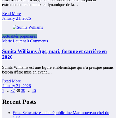
extrêmement talentueux et dynamique de la…
Read More
January 21, 2026
Actualités populaires
Marie Laurent
0 Comments
Sunita Williams Âge, mari, fortune et carrière en
2026
Sunita Williams est une figure emblématique qui n'a presque jamais
besoin d'être mise en avant.…
Read More
January 21, 2026
Posts
1
…
37
38
39
…
46
pagination
Recent Posts
Erica Schwartz est elle républicaine Mari nouveau chef du
CDC