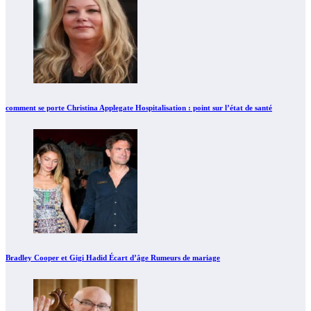
comment se porte Christina Applegate Hospitalisation : point sur l’état de santé
Bradley Cooper et Gigi Hadid Écart d’âge Rumeurs de mariage