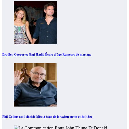
Bradley Cooper et Gigi Hadid Écart d’âge Rumeurs de mariage
Phil Collins est il décédé Mise à jour de la valeur nette et de l’âge