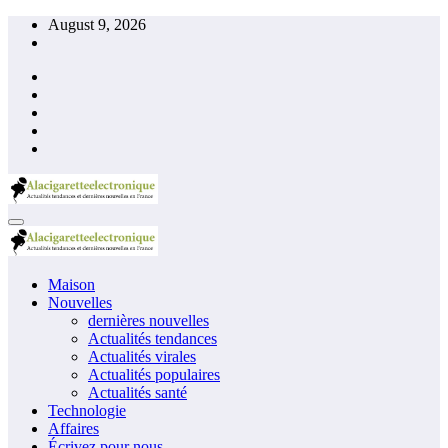
Skip
August 9, 2026
to
content
Maison
Nouvelles
dernières nouvelles
Actualités tendances
Actualités virales
Actualités populaires
Actualités santé
Technologie
Affaires
Écrivez pour nous