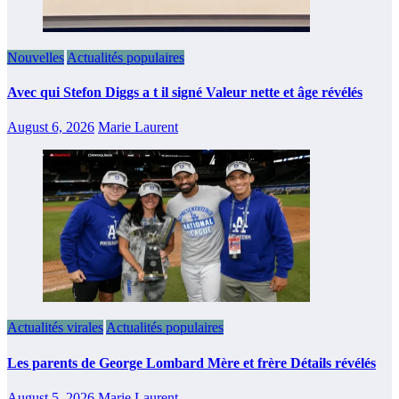
Nouvelles
Actualités populaires
Avec qui Stefon Diggs a t il signé Valeur nette et âge révélés
August 6, 2026
Marie Laurent
Actualités virales
Actualités populaires
Les parents de George Lombard Mère et frère Détails révélés
August 5, 2026
Marie Laurent