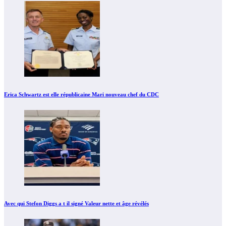
Erica Schwartz est elle républicaine Mari nouveau chef du CDC
Avec qui Stefon Diggs a t il signé Valeur nette et âge révélés