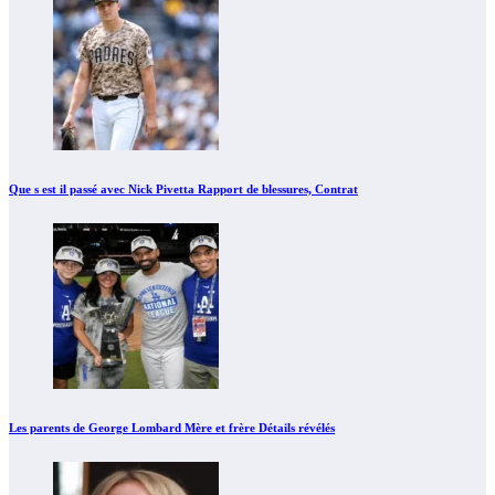
Que s est il passé avec Nick Pivetta Rapport de blessures, Contrat
Les parents de George Lombard Mère et frère Détails révélés