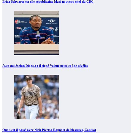
Erica Schwartz est elle républicaine Mari nouveau chef du CDC
Avec qui Stefon Diggs a t il signé Valeur nette et âge révélés
Que s est il passé avec Nick Pivetta Rapport de blessures, Contrat