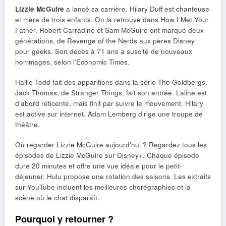
Lizzie McGuire
a lancé sa carrière. Hilary Duff est chanteuse
et mère de trois enfants. On la retrouve dans How I Met Your
Father. Robert Carradine et Sam McGuire ont marqué deux
générations, de Revenge of the Nerds aux pères Disney
pour geeks. Son décès à 71 ans a suscité de nouveaux
hommages, selon l’Economic Times.
Hallie Todd fait des apparitions dans la série The Goldbergs.
Jack Thomas, de Stranger Things, fait son entrée. Laline est
d’abord réticente, mais finit par suivre le mouvement. Hilary
est active sur internet. Adam Lemberg dirige une troupe de
théâtre.
Où regarder Lizzie McGuire aujourd’hui ? Regardez tous les
épisodes de Lizzie McGuire sur Disney+. Chaque épisode
dure 20 minutes et offre une vue idéale pour le petit-
déjeuner. Hulu propose une rotation des saisons. Les extraits
sur YouTube incluent les meilleures chorégraphies et la
scène où le chat disparaît.
Pourquoi y retourner ?