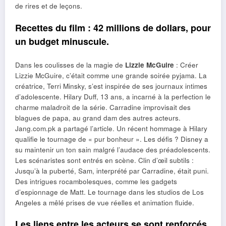
de rires et de leçons.
Recettes du film : 42 millions de dollars, pour
un budget minuscule.
Dans les coulisses de la magie de
Lizzie McGuire
: Créer
Lizzie McGuire, c’était comme une grande soirée pyjama. La
créatrice, Terri Minsky, s’est inspirée de ses journaux intimes
d’adolescente. Hilary Duff, 13 ans, a incarné à la perfection le
charme maladroit de la série. Carradine improvisait des
blagues de papa, au grand dam des autres acteurs.
Jang.com.pk a partagé l’article. Un récent hommage à Hilary
qualifie le tournage de « pur bonheur ». Les défis ? Disney a
su maintenir un ton sain malgré l’audace des préadolescents.
Les scénaristes sont entrés en scène. Clin d’œil subtils :
Jusqu’à la puberté, Sam, interprété par Carradine, était puni.
Des intrigues rocambolesques, comme les gadgets
d’espionnage de Matt. Le tournage dans les studios de Los
Angeles a mêlé prises de vue réelles et animation fluide.
Les liens entre les acteurs se sont renforcés.