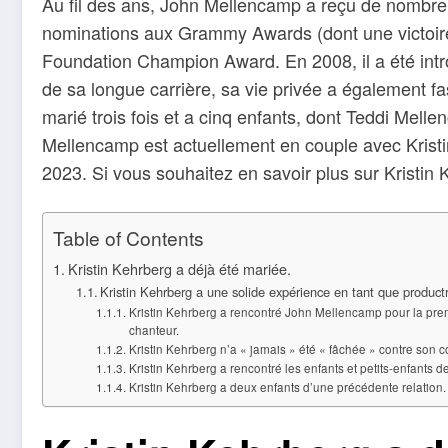
Au fil des ans, John Mellencamp a reçu de nombr
nominations aux Grammy Awards (dont une victoire
Foundation Champion Award. En 2008, il a été intr
de sa longue carrière, sa vie privée a également fas
marié trois fois et a cinq enfants, dont Teddi Melle
Mellencamp est actuellement en couple avec Kristi
2023. Si vous souhaitez en savoir plus sur Kristin 
Table of Contents
Kristin Kehrberg a déjà été mariée.
Kristin Kehrberg a une solide expérience en tant que productr
Kristin Kehrberg a rencontré John Mellencamp pour la premiè
chanteur.
Kristin Kehrberg n’a « jamais » été « fâchée » contre so
Kristin Kehrberg a rencontré les enfants et petits-enfants
Kristin Kehrberg a deux enfants d’une précédente relation.