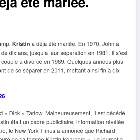
éjà été mariée.
camp,
a déjà été mariée. En 1970, John a
Kristin
s de dix ans, jusqu’à leur séparation en 1981. Il s’est
 couple a divorcé en 1989. Quelques années plus
t de se séparer en 2011, mettant ainsi fin à dix-
26
rd « Dick » Tarlow. Malheureusement, il est décédé
tin était un cadre publicitaire, information révélée
tard, le New York Times a annoncé que Richard
touré de sa femme Kristin Kehrberg ». Le journal a