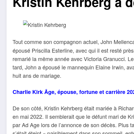
Kristin Kehrberg a d
Tout comme son compagnon actuel, John Mellen
épousé Priscilla Esterline, avec qui il est resté prè
remarié la même année avec Victoria Granucci. Le
tard, John a épousé le mannequin Elaine Irwin, avan
huit ans de mariage.
Charlie Kirk Âge, épouse, fortune et carrière 20
De son côté, Kristin Kehrberg était mariée à Richa
en mai 2022. Il semblerait que le défunt mari de Kris
par Ad Age lors de l’annonce de son décès. Plus 
s’était éteint « paisiblement dans son sommeil, en