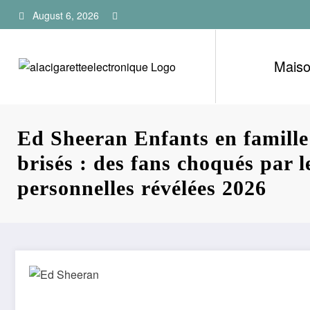
Skip
August 6, 2026
to
content
Mais
Ed Sheeran Enfants en famill
brisés : des fans choqués par le
personnelles révélées 2026