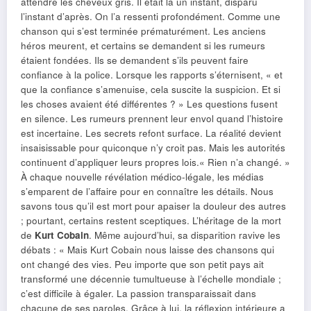
attendre les cheveux gris. Il était là un instant, disparu
l’instant d’après. On l’a ressenti profondément. Comme une
chanson qui s’est terminée prématurément. Les anciens
héros meurent, et certains se demandent si les rumeurs
étaient fondées. Ils se demandent s’ils peuvent faire
confiance à la police. Lorsque les rapports s’éternisent, « et
que la confiance s’amenuise, cela suscite la suspicion. Et si
les choses avaient été différentes ? » Les questions fusent
en silence. Les rumeurs prennent leur envol quand l’histoire
est incertaine. Les secrets refont surface. La réalité devient
insaisissable pour quiconque n’y croit pas. Mais les autorités
continuent d’appliquer leurs propres lois.« Rien n’a changé. »
À chaque nouvelle révélation médico-légale, les médias
s’emparent de l’affaire pour en connaître les détails. Nous
savons tous qu’il est mort pour apaiser la douleur des autres
; pourtant, certains restent sceptiques. L’héritage de la mort
de
Kurt Cobain
. Même aujourd’hui, sa disparition ravive les
débats : « Mais Kurt Cobain nous laisse des chansons qui
ont changé des vies. Peu importe que son petit pays ait
transformé une décennie tumultueuse à l’échelle mondiale ;
c’est difficile à égaler. La passion transparaissait dans
chacune de ses paroles. Grâce à lui, la réflexion intérieure a