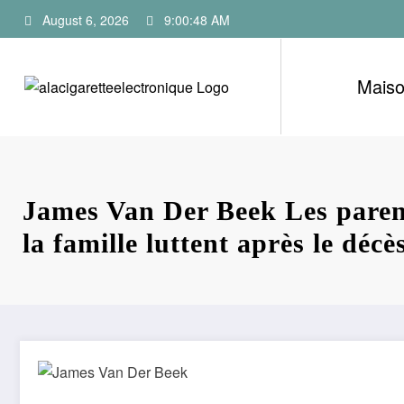
Skip
August 6, 2026
9:00:49 AM
to
content
Mais
James Van Der Beek Les parent
la famille luttent après le décè