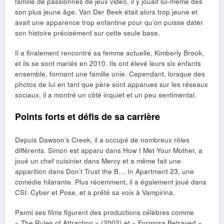
famille de passionnés de jeux vidéo, il y jouait lui-même dès
son plus jeune âge. Van Der Beek était alors trop jeune et
avait une apparence trop enfantine pour qu’on puisse dater
son histoire précisément sur cette seule base.
Il a finalement rencontré sa femme actuelle, Kimberly Brook,
et ils se sont mariés en 2010. Ils ont élevé leurs six enfants
ensemble, formant une famille unie. Cependant, lorsque des
photos de lui en tant que père sont apparues sur les réseaux
sociaux, il a montré un côté inquiet et un peu sentimental.
Points forts et défis de sa carrière
Depuis Dawson’s Creek, il a occupé de nombreux rôles
différents. Simon est apparu dans How I Met Your Mother, a
joué un chef cuisinier dans Mercy et a même fait une
apparition dans Don’t Trust the B… In Apartment 23, une
comédie hilarante. Plus récemment, il a également joué dans
CSI: Cyber ​​et Pose, et a prêté sa voix à Vampirina.
Parmi ses films figurent des productions célèbres comme
« The Rules of Attraction » (2002) et « Formosa Betrayed »