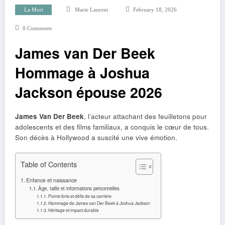
La Mort
Marie Laurent
February 18, 2026
0 Comments
James van Der Beek
Hommage à Joshua
Jackson épouse 2026
James Van Der Beek
, l’acteur attachant des feuilletons pour
adolescents et des films familiaux, a conquis le cœur de tous.
Son décès à Hollywood a suscité une vive émotion.
Table of Contents
Enfance et naissance
Âge, taille et informations personnelles
Points forts et défis de sa carrière
Hommage de James van Der Beek à Joshua Jackson
Héritage et impact durable