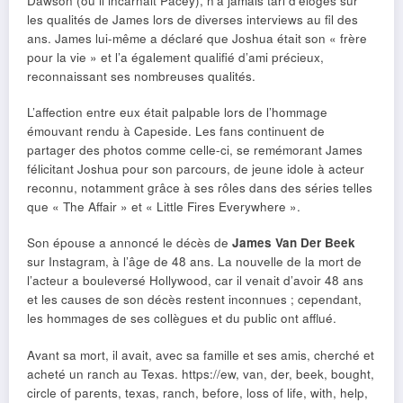
Dawson (où il incarnait Pacey), n’a jamais tari d’éloges sur
les qualités de James lors de diverses interviews au fil des
ans. James lui-même a déclaré que Joshua était son « frère
pour la vie » et l’a également qualifié d’ami précieux,
reconnaissant ses nombreuses qualités.
L’affection entre eux était palpable lors de l’hommage
émouvant rendu à Capeside. Les fans continuent de
partager des photos comme celle-ci, se remémorant James
félicitant Joshua pour son parcours, de jeune idole à acteur
reconnu, notamment grâce à ses rôles dans des séries telles
que « The Affair » et « Little Fires Everywhere ».
Son épouse a annoncé le décès de
James Van Der Beek
sur Instagram, à l’âge de 48 ans. La nouvelle de la mort de
l’acteur a bouleversé Hollywood, car il venait d’avoir 48 ans
et les causes de son décès restent inconnues ; cependant,
les hommages de ses collègues et du public ont afflué.
Avant sa mort, il avait, avec sa famille et ses amis, cherché et
acheté un ranch au Texas. https://ew, van, der, beek, bought,
circle of parents, texas, ranch, before, loss of life, with, help,