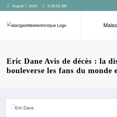
Skip
August 7, 2026
5:36:03 AM
to
content
Mais
Eric Dane Avis de décès : la di
bouleverse les fans du monde 