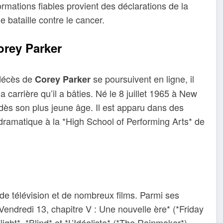
formations fiables provient des déclarations de la
e bataille contre le cancer.
Corey Parker
 décès de
se poursuivent en ligne, il
Corey Parker
 carrière qu’il a bâties. Né le 8 juillet 1965 à New
ès son plus jeune âge. Il est apparu dans des
t dramatique à la *High School of Performing Arts* de
e télévision et de nombreux films. Parmi ses
*Vendredi 13, chapitre V : Une nouvelle ère* (*Friday
ight*, *Blind* et *L’Idéaliste* (*The Rainmaker*).