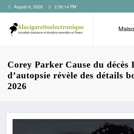
Skip
August 6, 2026
2:36:15 PM
to
content
Mais
Corey Parker Cause du décès 
d’autopsie révèle des détails b
2026