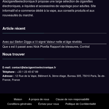
Alacigaretteelectronique.fr propose une large sélection de cigarettes
électroniques, e-liquides et accessoires de vapotage pour adultes. Site
informatif et e-commerce dédié à la vape, aux conseils produits et aux
nouveautés du marché.
Article récent
Avec qui Stefon Diggs a t il signé Valeur nette et âge révélés
Que s est il passé avec Nick Pivetta Rapport de blessures, Contrat
Nous trouver
E-mail:
contact@alacigaretteelectronique.fr
Téléphone :
+33 1 23 45 67 89
Adresse :
12 Rue de la Vape, Bâtiment A, 3ème étage, Bureau 305, 75010 Paris, Île-de-
France, France
Maison
À propos de nous
Clause de non-responsabilité
Conditions générales
Écrivez pour nous
Politique de Confidentialité