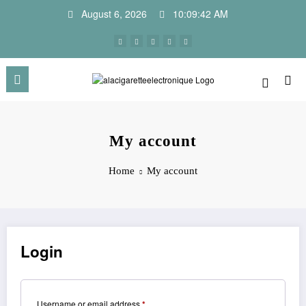
Skip
August 6, 2026
10:09:42 AM
to
content
My account
Home
My account
Login
Required
Username or email address
*